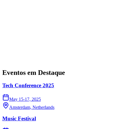
Potencialize Seus Eventos
Transforme seus eventos, conferências e encontros de networking
em experiências inesquecíveis. A plataforma definitiva para
organizar, gerenciar e escalar seu próximo evento revolucionário.
Explorar Eventos
Registar
Eventos em Destaque
Tech Conference 2025
May 15-17, 2025
Amsterdam, Netherlands
Music Festival