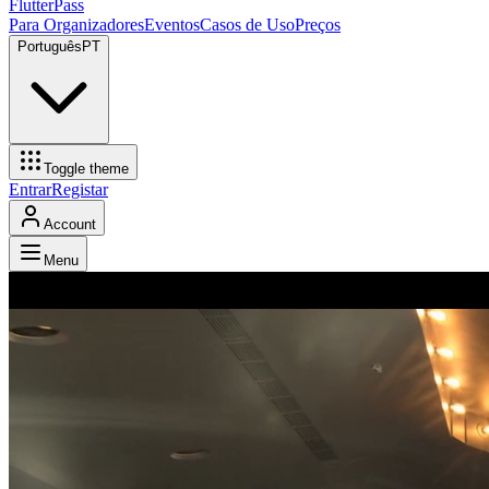
FlutterPass
Para Organizadores
Eventos
Casos de Uso
Preços
Português
PT
Toggle theme
Entrar
Registar
Account
Menu