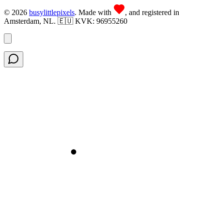
©
2026
busy
little
pixels
. Made with
, and registered in
Amsterdam, NL. 🇪🇺 KVK: 96955260