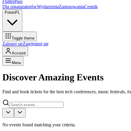
FlutterPass
Dla organizatorów
Wydarzenia
Zastosowania
Cennik
Polski
PL
Toggle theme
Zaloguj się
Zarejestruj się
Account
Menu
Discover Amazing Events
Find and book tickets for the best tech conferences, music festivals,
No events found matching your criteria.