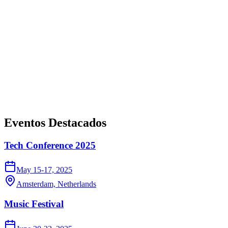
Potencia Tus Eventos
Transforma tus eventos, conferencias y reuniones de networking en
experiencias inolvidables. La plataforma definitiva para organizar,
gestionar y escalar tu próximo evento revolucionario.
Explorar Eventos
Registrarse
Eventos Destacados
Tech Conference 2025
May 15-17, 2025
Amsterdam, Netherlands
Music Festival