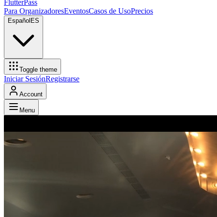
FlutterPass
Para Organizadores
Eventos
Casos de Uso
Precios
Español
ES
Toggle theme
Iniciar Sesión
Registrarse
Account
Menu