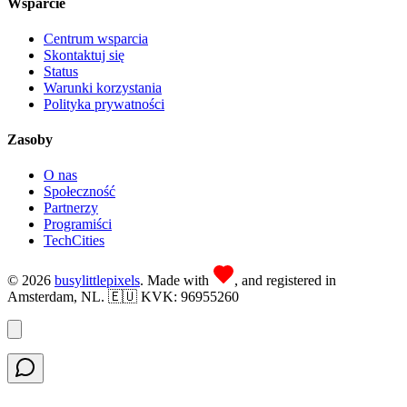
Wsparcie
Centrum wsparcia
Skontaktuj się
Status
Warunki korzystania
Polityka prywatności
Zasoby
O nas
Społeczność
Partnerzy
Programiści
TechCities
©
2026
busy
little
pixels
. Made with
, and registered in
Amsterdam, NL. 🇪🇺 KVK: 96955260