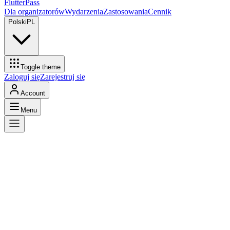
FlutterPass
Dla organizatorów
Wydarzenia
Zastosowania
Cennik
Polski
PL
Toggle theme
Zaloguj się
Zarejestruj się
Account
Menu