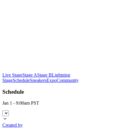
Live Stage
Stage A
Stage B
Lightning
Stage
Schedule
Speakers
Expo
Community
Schedule
Jan 1 - 9:00am PST
Created by