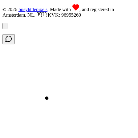
©
2026
busy
little
pixels
. Made with
, and registered in
Amsterdam, NL. 🇪🇺 KVK: 96955260